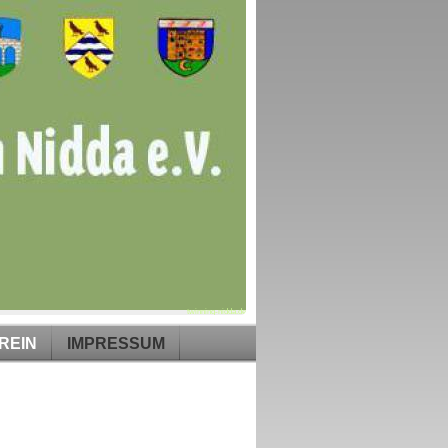
twinning-nidda.de
REIN
IMPRESSUM