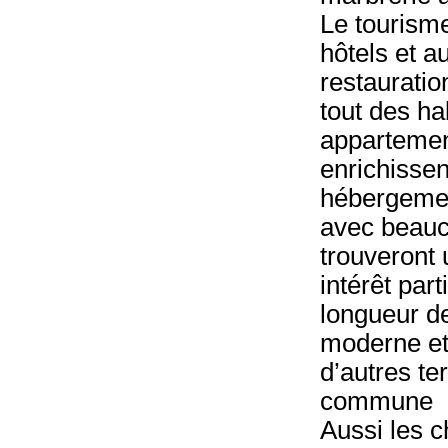
Le tourism
hôtels et a
restauratio
tout des h
appartemen
enrichissen
hébergeme
avec beauc
trouveront 
intérêt par
longueur d
moderne et 
d’autres te
commune
Aussi les c