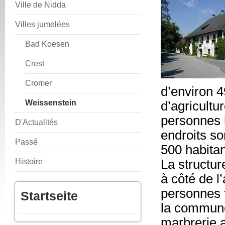
Ville de Nidda
Villes jumelées
Bad Koesen
Crest
Cromer
d’environ 4
Weissenstein
d’agricultur
personnes h
D'Actualités
endroits so
Passé
500 habitan
Histoire
La structu
à côté de l’
personnes t
Startseite
la commune
marbrerie a